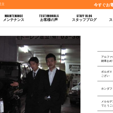
足立
今すぐお
MAINTENANCE
TESTIMONIALS
STAFF BLOG
メンテナンス
お客様の声
スタッフブログ
ス
います
アルファ
納車おめ
ボルボＶ
ござい
ホンダフ
メルセデ
でとうご