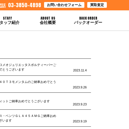
03-3850-4898
お問い合わせフォーム
買取査定
電話
STAFF
ABOUT US
BACK ORDER
タッフ紹介
会社概要
バックオーダー
ロメオジュリエッタスポルティーバーご
でとうございます
2023.11.4
４０Ｔ３モメンタムのご納車おめでとう
2023.9.26
ィットご納車おめでとうございます
2023.9.23
ス・ベンツＧＬＡ４５ＡＭＧご納車おめ
ざいます
2023.9.19