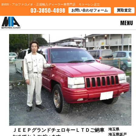
BMW・アルファロメオ・正規輸入ディーラー車専門店 モトーレン足立
03-3850-4898
お問い合わせフォーム
買取査定
MENU
HOME
>
お客様の声
> ＪＥＥＰグランドチェロキーＬＴＤご納車おめでとうございます
埼玉県
ＪＥＥＰグランドチェロキーＬＴＤご納車
埼玉県坂戸