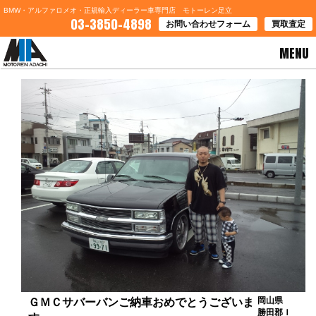
BMW・アルファロメオ・正規輸入ディーラー車専門店 モトーレン足立
03-3850-4898
お問い合わせフォーム
買取査定
MENU
HOME
>
お客様の声
> ＧＭＣサバーバンご納車おめでとうございます
岡山県
ＧＭＣサバーバンご納車おめでとうございま
勝田郡Ｉ