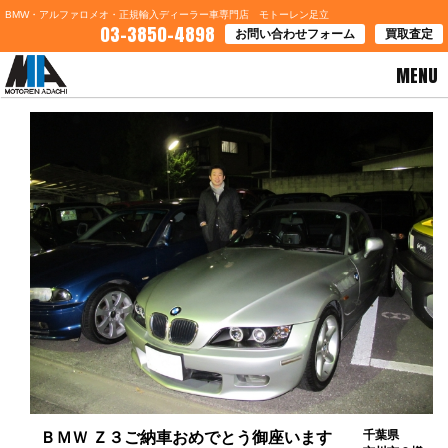
BMW・アルファロメオ・正規輸入ディーラー車専門店 モトーレン足立
03-3850-4898
お問い合わせフォーム
買取査定
MENU
HOME
>
お客様の声
> ＢＭＷ Ｚ３ご納車おめでとう御座います
千葉県
ＢＭＷ Ｚ３ご納車おめでとう御座います