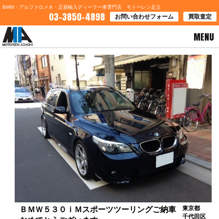
BMW・アルファロメオ・正規輸入ディーラー車専門店 モトーレン足立
03-3850-4898
お問い合わせフォーム
買取査定
MENU
HOME
>
お客様の声
> ＢＭＷ５３０ｉＭスポーツツーリングご納車おめでとうございます
東京都
ＢＭＷ５３０ｉＭスポーツツーリングご納車
千代田区