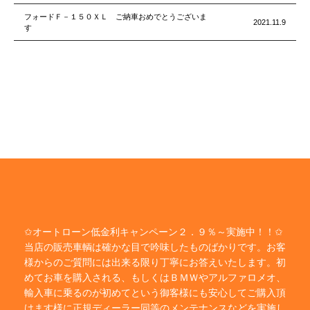
フォードＦ－１５０ＸＬ ご納車おめでとうございま
2021.11.9
す
✩オートローン低金利キャンペーン２．９％～実施中！！✩
当店の販売車輌は確かな目で吟味したものばかりです。お客
様からのご質問には出来る限り丁寧にお答えいたします。初
めてお車を購入される、もしくはＢＭＷやアルファロメオ、
輸入車に乗るのが初めてという御客様にも安心してご購入頂
けます様に正規ディーラー同等のメンテナンスなどを実施し