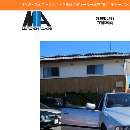
BMW・アルファロメオ・正規輸入ディーラー車専門店 モトーレン
STOCK CARS
在庫車両
HOME
>
お客様の声
> ＢＭＷ５３０ｉＭスポーツご納車おめでとうございます