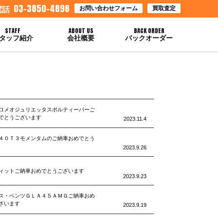
03-3850-4898
お問い合わせフォーム
買取査定
電話
STAFF
ABOUT US
BACK ORDER
タッフ紹介
会社概要
バックオーダー
ロメオジュリエッタスポルティーバーご
でとうございます
2023.11.4
４０Ｔ３モメンタムのご納車おめでとう
2023.9.26
ィットご納車おめでとうございます
2023.9.23
ス・ベンツＧＬＡ４５ＡＭＧご納車おめ
ざいます
2023.9.19