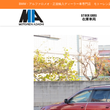
BMW・アルファロメオ・正規輸入ディーラー車専門店 モトーレン
STOCK CARS
在庫車両
HOME
>
お客様の声
> ＢＭＷ５３０ツーリングご納車おめでとうございます