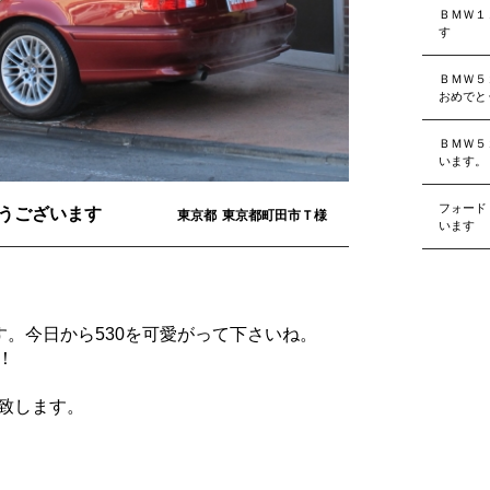
ＢＭＷ１
す
ＢＭＷ５
おめでと
ＢＭＷ５
います。
フォード
うございます
東京都
東京都町田市Ｔ様
います
。今日から530を可愛がって下さいね。
！
致します。