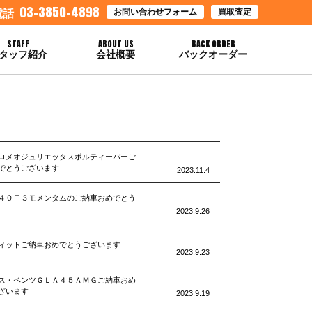
03-3850-4898
お問い合わせフォーム
買取査定
電話
STAFF
ABOUT US
BACK ORDER
タッフ紹介
会社概要
バックオーダー
ロメオジュリエッタスポルティーバーご
でとうございます
2023.11.4
４０Ｔ３モメンタムのご納車おめでとう
2023.9.26
ィットご納車おめでとうございます
2023.9.23
ス・ベンツＧＬＡ４５ＡＭＧご納車おめ
ざいます
2023.9.19