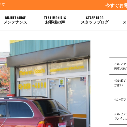
足立
今すぐお
MAINTENANCE
TESTIMONIALS
STAFF BLOG
メンテナンス
お客様の声
スタッフブログ
ス
アルファ
納車おめ
ボルボＶ
ござい
ホンダフ
メルセデ
でとうご