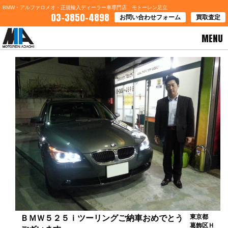
BMW・アルファロメオ・正規輸入ディーラー車専門店 モトーレン足立
03-3850-4898
お問い合わせフォーム
買取査定
MENU
HOME
>
お客様の声
> ＢＭＷ５２５ｉツーリングご納車おめでとうございます
東京都
ＢＭＷ５２５ｉツーリングご納車おめでとう
葛飾区Ｈ