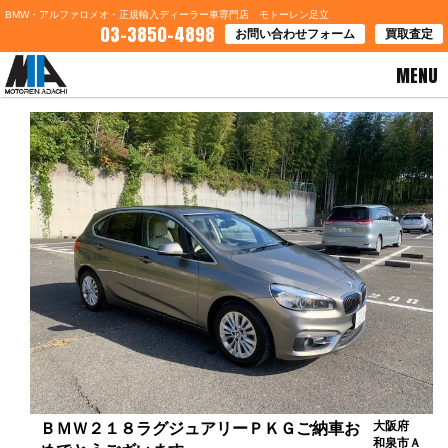
BMW・アルファロメオ・正規輸入ディーラー車専門店 モトーレン足立
03-3850-4898
お問い合わせフォーム
買取査定
MENU
HOME
>
お客様の声
> ＢＭＷ２１８ラグジュアリーＰＫＧご納車おめでとうございます。
大阪府
ＢＭＷ２１８ラグジュアリーＰＫＧご納車お
和泉市Ａ