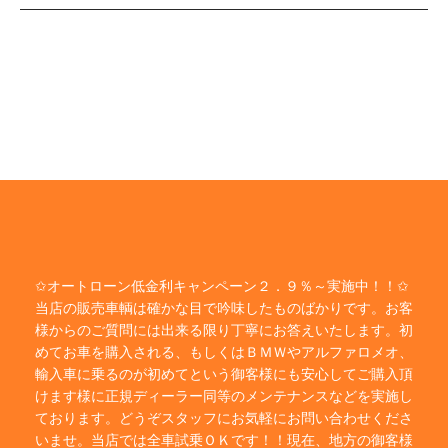
✩オートローン低金利キャンペーン２．９％～実施中！！✩
当店の販売車輌は確かな目で吟味したものばかりです。お客
様からのご質問には出来る限り丁寧にお答えいたします。初
めてお車を購入される、もしくはＢＭＷやアルファロメオ、
輸入車に乗るのが初めてという御客様にも安心してご購入頂
けます様に正規ディーラー同等のメンテナンスなどを実施し
ております。どうぞスタッフにお気軽にお問い合わせくださ
いませ。当店では全車試乗ＯＫです！！現在、地方の御客様