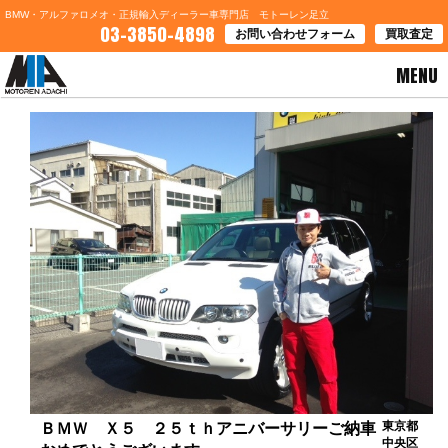
BMW・アルファロメオ・正規輸入ディーラー車専門店 モトーレン足立
03-3850-4898
お問い合わせフォーム
買取査定
MENU
HOME
>
お客様の声
> ＢＭＷ Ｘ５ ２５ｔｈアニバーサリーご納車おめでとうございます
東京都
ＢＭＷ Ｘ５ ２５ｔｈアニバーサリーご納車
中央区