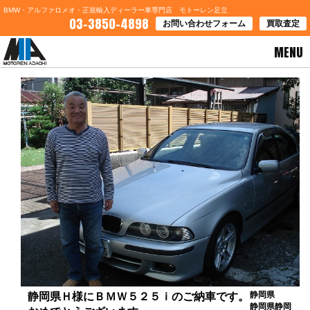
BMW・アルファロメオ・正規輸入ディーラー車専門店 モトーレン足立
03-3850-4898
お問い合わせフォーム
買取査定
MENU
HOME
>
お客様の声
> 静岡県Ｈ様にＢＭＷ５２５ｉのご納車です。おめでとうございます。
静岡県
静岡県Ｈ様にＢＭＷ５２５ｉのご納車です。
静岡県静岡