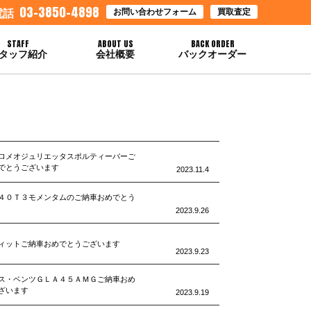
03-3850-4898
お問い合わせフォーム
買取査定
電話
STAFF
ABOUT US
BACK ORDER
タッフ紹介
会社概要
バックオーダー
ロメオジュリエッタスポルティーバーご
でとうございます
2023.11.4
４０Ｔ３モメンタムのご納車おめでとう
2023.9.26
ィットご納車おめでとうございます
2023.9.23
ス・ベンツＧＬＡ４５ＡＭＧご納車おめ
ざいます
2023.9.19