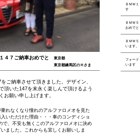
ＢＭＷ１
す
ＢＭＷ５
おめでと
ＢＭＷ５
います。
１４７ご納車おめでと
東京都
フォード
います
東京都練馬区のＨさま
47をご納車させて頂きました。デザイン、
で頂いた147を末永く楽しんで頂けるよう
くお願い申し上げます。
が乗れなくなり憧れのアルファロメオを見た
購入いただけた理由・・・車のコンディショ
ので、不安も無くこのアルファロメオに決め
ざいました。これからも宜しくお願いしま