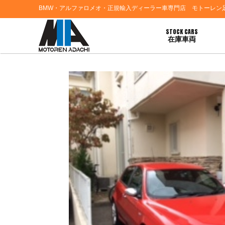
BMW・アルファロメオ・正規輸入ディーラー車専門店 モトーレン
STOCK CARS
在庫車両
HOME
>
お客様の声
> 東京都練馬区のＨさま、アルファロメオ１４７ご納車おめで