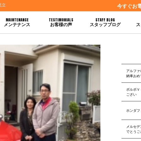
足立
今すぐお
MAINTENANCE
TESTIMONIALS
STAFF BLOG
メンテナンス
お客様の声
スタッフブログ
ス
とうございます！！
アルファ
納車おめ
ボルボＶ
ござい
ホンダフ
メルセデ
でとうご