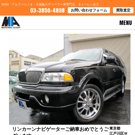
BMW・アルファロメオ・正規輸入ディーラー車専門店 モトーレン足立
03-3850-4898
お問い合わせフォーム
買取査定
MENU
HOME
>
お客様の声
> リンカーンナビゲーターご納車おめでとうございます
東京都
リンカーンナビゲーターご納車おめでとうご
江戸川区Ｗ