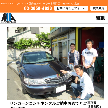
BMW・アルファロメオ・正規輸入ディーラー車専門店 モトーレン足立
03-3850-4898
お問い合わせフォーム
買取査定
MENU
HOME
>
お客様の声
> リンカーンコンチネンタルご納車おめでとございます
東京都
リンカーンコンチネンタルご納車おめでとご
世田谷区Ｉ