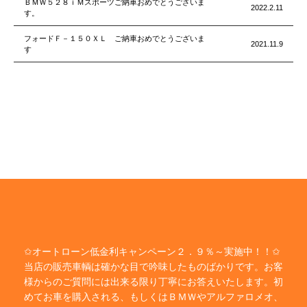
ＢＭＷ５２８ｉＭスポーツご納車おめでとうございま
2022.2.11
す。
フォードＦ－１５０ＸＬ ご納車おめでとうございま
2021.11.9
す
✩オートローン低金利キャンペーン２．９％～実施中！！✩
当店の販売車輌は確かな目で吟味したものばかりです。お客
様からのご質問には出来る限り丁寧にお答えいたします。初
めてお車を購入される、もしくはＢＭＷやアルファロメオ、