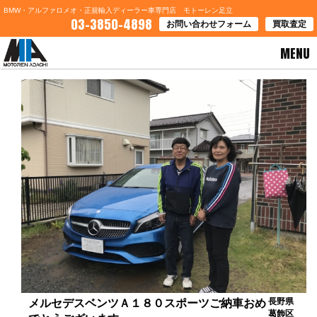
BMW・アルファロメオ・正規輸入ディーラー車専門店 モトーレン足立
03-3850-4898
お問い合わせフォーム
買取査定
MENU
HOME
>
お客様の声
> メルセデスベンツＡ１８０スポーツご納車おめでとうございます
長野県
メルセデスベンツＡ１８０スポーツご納車おめ
葛飾区