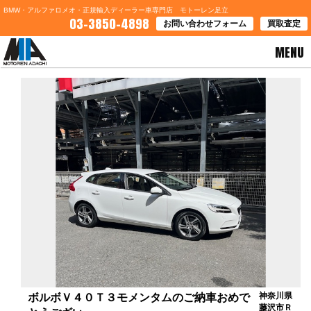
BMW・アルファロメオ・正規輸入ディーラー車専門店 モトーレン足立
03-3850-4898
お問い合わせフォーム
買取査定
MENU
HOME
>
お客様の声
> ボルボＶ４０Ｔ３モメンタムのご納車おめでとうござい
神奈川県
ボルボＶ４０Ｔ３モメンタムのご納車おめで
藤沢市Ｒ