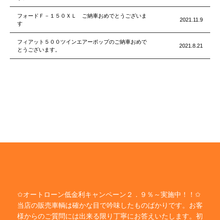
フォードＦ－１５０ＸＬ ご納車おめでとうございま
2021.11.9
す
フィアット５００ツインエアーポップのご納車おめで
2021.8.21
とうございます。
✩オートローン低金利キャンペーン２．９％～実施中！！✩
当店の販売車輌は確かな目で吟味したものばかりです。お客
様からのご質問には出来る限り丁寧にお答えいたします。初