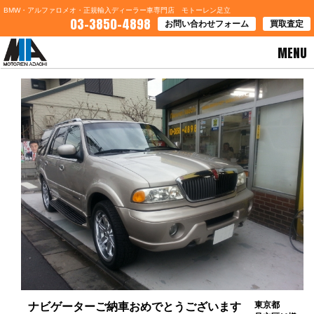
BMW・アルファロメオ・正規輸入ディーラー車専門店 モトーレン足立
03-3850-4898
お問い合わせフォーム
買取査定
MENU
HOME
>
お客様の声
> ナビゲーターご納車おめでとうございます
東京都
ナビゲーターご納車おめでとうございます