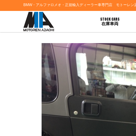
BMW・アルファロメオ・正規輸入ディーラー車専門店 モトーレン
STOCK CARS
在庫車両
HOME
>
お客様の声
> ジープラングラーご納車おめでとうございます