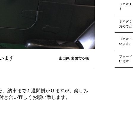
ＢＭＷ１
す
ＢＭＷ５
おめでと
ＢＭＷ５
います。
フォード
います
山口県
岩国市Ｏ様
います
た。納車まで１週間掛かりますが、楽しみ
付き合い宜しくお願い致します。