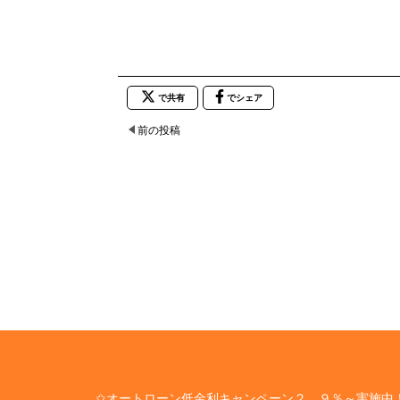
で共有
でシェア
前の投稿
✩オートローン低金利キャンペーン２．９％～実施中！