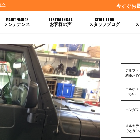
足立
今すぐお
MAINTENANCE
TESTIMONIALS
STAFF BLOG
メンテナンス
お客様の声
スタッフブログ
ス
アルファ
納車おめ
ボルボＶ
ござい
ホンダフ
メルセデ
でとうご