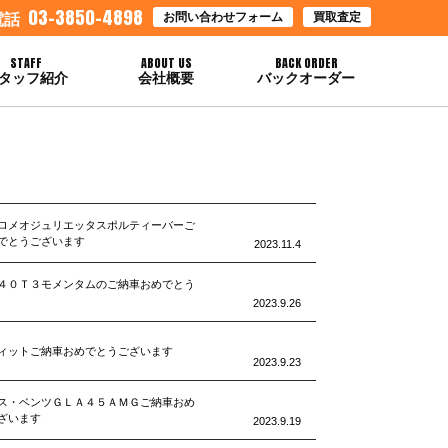
03-3850-4898
お問い合わせフォーム
買取査定
電話
STAFF
ABOUT US
BACK ORDER
タッフ紹介
会社概要
バックオーダー
ロメオジュリエッタスポルティーバーご
でとうございます
2023.11.4
４０Ｔ３モメンタムのご納車おめでとう
2023.9.26
ィットご納車おめでとうございます
2023.9.23
ス・ベンツＧＬＡ４５ＡＭＧご納車おめ
ざいます
2023.9.19