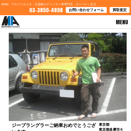
BMW・アルファロメオ・正規輸入ディーラー車専門店 モトーレン足立
03-3850-4898
お問い合わせフォーム
買取査定
MENU
HOME
>
お客様の声
> ジープラングラーご納車おめでとうございます
東京都
ジープラングラーご納車おめでとうござ
東京都多摩市Ｋ