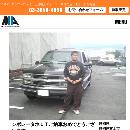
BMW・アルファロメオ・正規輸入ディーラー車専門店 モトーレン足立
03-3850-4898
お問い合わせフォーム
買取査定
MENU
HOME
>
お客様の声
> シボレータホＬＴご納車おめでとうございます。
静岡県
シボレータホＬＴご納車おめでとうござ
静岡県富士市