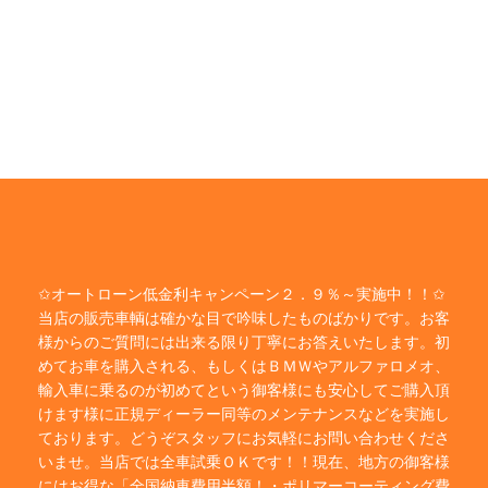
✩オートローン低金利キャンペーン２．９％～実施中！！✩
当店の販売車輌は確かな目で吟味したものばかりです。お客
様からのご質問には出来る限り丁寧にお答えいたします。初
めてお車を購入される、もしくはＢＭＷやアルファロメオ、
輸入車に乗るのが初めてという御客様にも安心してご購入頂
けます様に正規ディーラー同等のメンテナンスなどを実施し
ております。どうぞスタッフにお気軽にお問い合わせくださ
いませ。当店では全車試乗ＯＫです！！現在、地方の御客様
にはお得な「全国納車費用半額！・ポリマーコーティング費