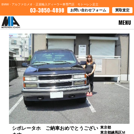
BMW・アルファロメオ・正規輸入ディーラー車専門店 モトーレン足立
03-3850-4898
お問い合わせフォーム
買取査定
MENU
HOME
>
お客様の声
> シボレータホ ご納車おめでとうございます
東京都
シボレータホ ご納車おめでとうござい
東京都練馬区Ｍ