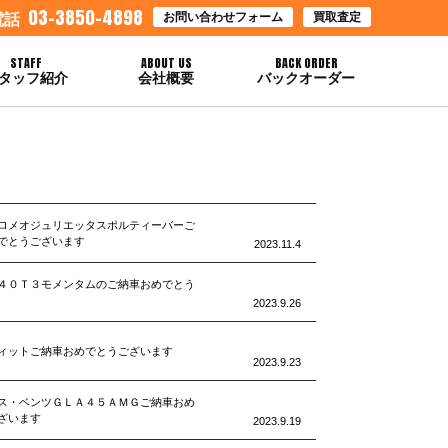
03-3850-4898
お問い合わせフォーム
買取査定
電話
STAFF
ABOUT US
BACK ORDER
タッフ紹介
会社概要
バックオーダー
ロメオジュリエッタスポルティーバーご
でとうございます
2023.11.4
４０Ｔ３モメンタムのご納車おめでとう
2023.9.26
ィットご納車おめでとうございます
2023.9.23
ス・ベンツＧＬＡ４５ＡＭＧご納車おめ
ざいます
2023.9.19