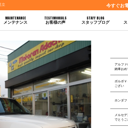
足立
今すぐお
MAINTENANCE
TESTIMONIALS
STAFF BLOG
メンテナンス
お客様の声
スタッフブログ
ス
アルファ
納車おめ
ボルボＶ
ござい
ホンダフ
メルセデ
でとうご