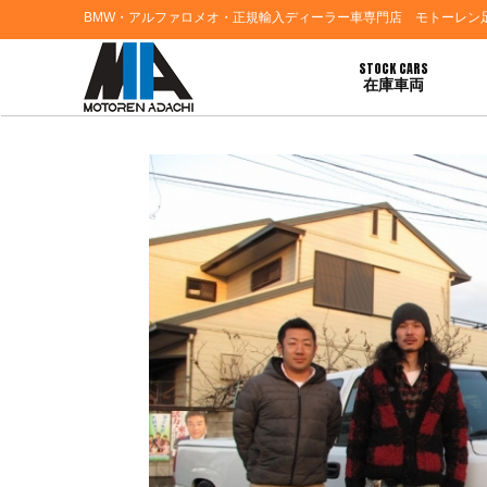
BMW・アルファロメオ・正規輸入ディーラー車専門店 モトーレン
STOCK CARS
在庫車両
HOME
>
お客様の声
> シボレーシルバラードご納車おめでとうございます