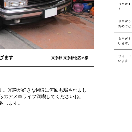
ＢＭＷ１
す
ＢＭＷ５
おめでと
ＢＭＷ５
います。
フォード
ざます
東京都
東京都北区Ｍ様
います
す。冗談が好きなM様に何回も騙されまし
れからのアメ車ライフ満喫してくださいね。
致します。