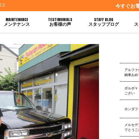
足立
今すぐお
MAINTENANCE
TESTIMONIALS
STAFF BLOG
メンテナンス
お客様の声
スタッフブログ
ス
アルファ
納車おめ
ボルボＶ
ござい
ホンダフ
メルセデ
でとうご