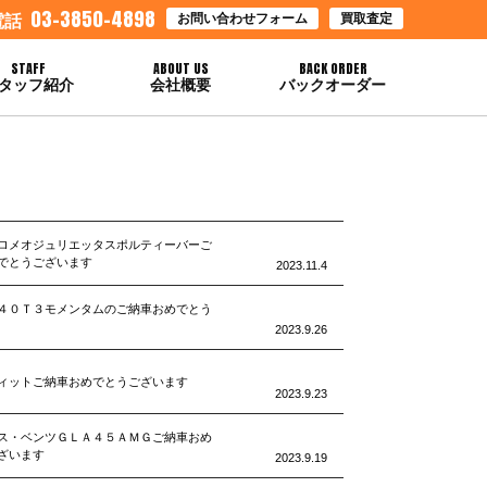
03-3850-4898
お問い合わせフォーム
買取査定
電話
STAFF
ABOUT US
BACK ORDER
タッフ紹介
会社概要
バックオーダー
ロメオジュリエッタスポルティーバーご
でとうございます
2023.11.4
４０Ｔ３モメンタムのご納車おめでとう
2023.9.26
ィットご納車おめでとうございます
2023.9.23
ス・ベンツＧＬＡ４５ＡＭＧご納車おめ
ざいます
2023.9.19