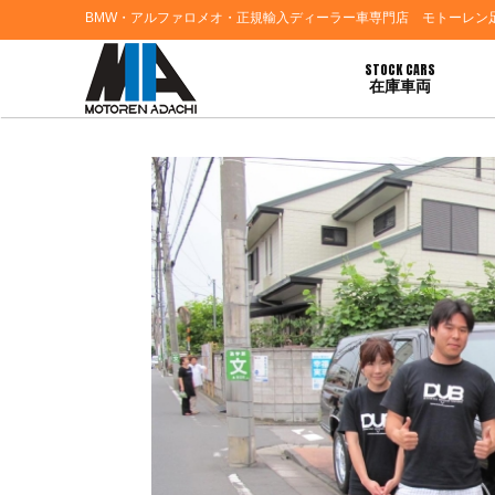
BMW・アルファロメオ・正規輸入ディーラー車専門店 モトーレン
STOCK CARS
在庫車両
HOME
>
お客様の声
> シボレーサバーバンご納車おめでとうござます