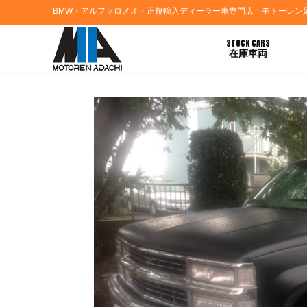
BMW・アルファロメオ・正規輸入ディーラー車専門店 モトーレン
STOCK CARS
在庫車両
HOME
>
お客様の声
> シボレーサバーバンご納車おめでとうございます