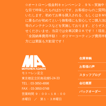
✩オートローン低金利キャンペーン２．９％～実施中！
な目で吟味したものばかりです。お客様からのご質問
いたします。初めてお車を購入される、もしくはＢＭ
に乗るのが初めてという御客様にも安心してご購入頂
等のメンテナンスなどを実施しております。どうぞス
せくださいませ。当店では全車試乗ＯＫです！！現在
「全国納車費用半額！・ポリマーコーティング費用半
方には業販も大歓迎です！
在庫車輌
お客様の声
モトーレン足立
スタッフブログ
東京都足立区南花畑5-24-33
会社概要
TEL：03-3850-4898
FAX：03-3850-0748
バックオーダー
営業時間 ９：００～１８：００
水曜日 ／ 第１・３木曜日