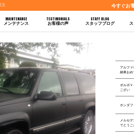
足立
今すぐお
MAINTENANCE
TESTIMONIALS
STAFF BLOG
メンテナンス
お客様の声
スタッフブログ
ス
アルファ
納車おめ
ボルボＶ
ござい
ホンダフ
メルセデ
でとうご