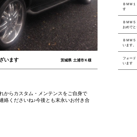
ＢＭＷ１
す
ＢＭＷ５
おめでと
ＢＭＷ５
います。
フォード
ざいます
茨城県
土浦市Ｋ様
います
れからカスタム・メンテンスをご自身で
連絡くださいね♪今後とも末永いお付き合