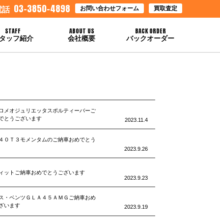
03-3850-4898
お問い合わせフォーム
買取査定
電話
STAFF
ABOUT US
BACK ORDER
タッフ紹介
会社概要
バックオーダー
ロメオジュリエッタスポルティーバーご
でとうございます
2023.11.4
４０Ｔ３モメンタムのご納車おめでとう
2023.9.26
ィットご納車おめでとうございます
2023.9.23
ス・ベンツＧＬＡ４５ＡＭＧご納車おめ
ざいます
2023.9.19