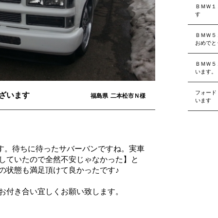
ＢＭＷ１
す
ＢＭＷ５
おめでと
ＢＭＷ５
います。
フォード
ざいます
福島県
二本松市Ｎ様
います
す。待ちに待ったサバーバンですね。実車
していたので全然不安じゃなかった】と
の状態も満足頂けて良かったです♪
お付き合い宜しくお願い致します。