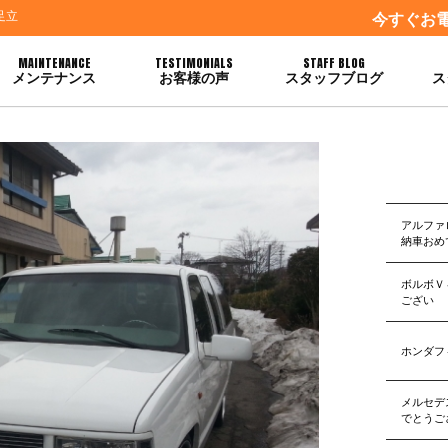
足立
今すぐお
MAINTENANCE
TESTIMONIALS
STAFF BLOG
メンテナンス
お客様の声
スタッフブログ
ス
アルファ
納車おめ
ボルボＶ
ござい
ホンダフ
メルセデ
でとうご