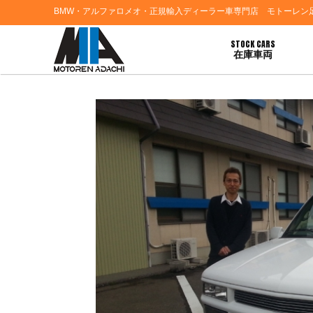
BMW・アルファロメオ・正規輸入ディーラー車専門店 モトーレン
STOCK CARS
在庫車両
HOME
>
お客様の声
> シボレーサバーバンご納車おめでとうございます