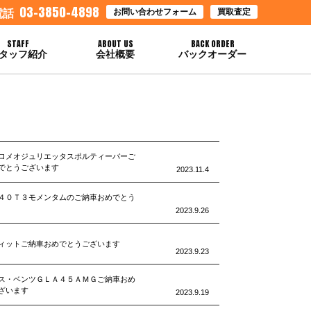
03-3850-4898
お問い合わせフォーム
買取査定
電話
STAFF
ABOUT US
BACK ORDER
タッフ紹介
会社概要
バックオーダー
ロメオジュリエッタスポルティーバーご
でとうございます
2023.11.4
４０Ｔ３モメンタムのご納車おめでとう
2023.9.26
ィットご納車おめでとうございます
2023.9.23
ス・ベンツＧＬＡ４５ＡＭＧご納車おめ
ざいます
2023.9.19