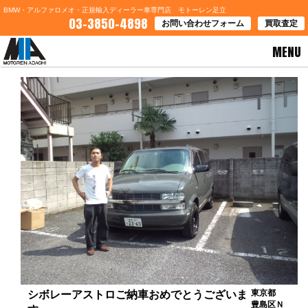
BMW・アルファロメオ・正規輸入ディーラー車専門店 モトーレン足立
03-3850-4898
お問い合わせフォーム
買取査定
MENU
HOME
>
お客様の声
> シボレーアストロご納車おめでとうございます
東京都
シボレーアストロご納車おめでとうございま
豊島区Ｎ