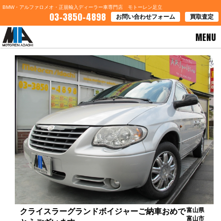
BMW・アルファロメオ・正規輸入ディーラー車専門店 モトーレン足立
03-3850-4898
お問い合わせフォーム
買取査定
MENU
HOME
>
お客様の声
> クライスラーグランドボイジャーご納車おめでとうございます
富山県
クライスラーグランドボイジャーご納車おめで
富山市