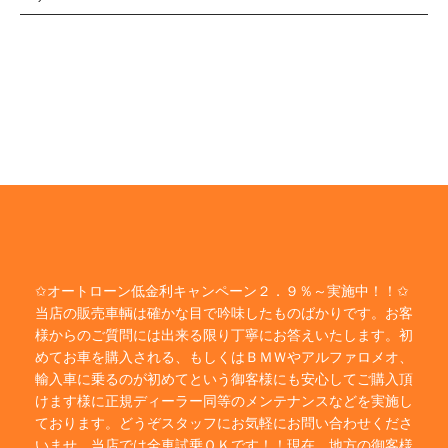
✩オートローン低金利キャンペーン２．９％～実施中！！✩
当店の販売車輌は確かな目で吟味したものばかりです。お客
様からのご質問には出来る限り丁寧にお答えいたします。初
めてお車を購入される、もしくはＢＭＷやアルファロメオ、
輸入車に乗るのが初めてという御客様にも安心してご購入頂
けます様に正規ディーラー同等のメンテナンスなどを実施し
ております。どうぞスタッフにお気軽にお問い合わせくださ
いませ。当店では全車試乗ＯＫです！！現在、地方の御客様