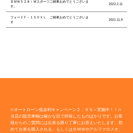
ＢＭＷ５２８ｉＭスポーツご納車おめでとうございま
2022.2.11
す。
フォードＦ－１５０ＸＬ ご納車おめでとうございま
2021.11.9
す
✩オートローン低金利キャンペーン２．９％～実施中！！✩
当店の販売車輌は確かな目で吟味したものばかりです。お客
様からのご質問には出来る限り丁寧にお答えいたします。初
めてお車を購入される、もしくはＢＭＷやアルファロメオ、