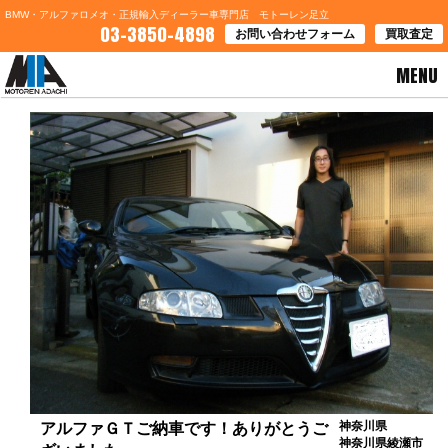
BMW・アルファロメオ・正規輸入ディーラー車専門店 モトーレン足立
03-3850-4898
お問い合わせフォーム
買取査定
MENU
HOME
>
お客様の声
> アルファＧＴご納車です！ありがとうございました。
神奈川県
アルファＧＴご納車です！ありがとうご
神奈川県綾瀬市