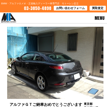
BMW・アルファロメオ・正規輸入ディーラー車専門店 モトーレン足立
03-3850-4898
お問い合わせフォーム
買取査定
MENU
HOME
>
お客様の声
> アルファＧＴご納車おめでとうございます
東京都
アルファＧＴご納車おめでとうございます