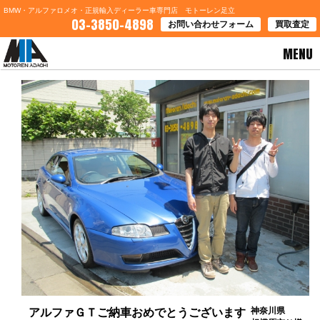
BMW・アルファロメオ・正規輸入ディーラー車専門店 モトーレン足立
03-3850-4898
お問い合わせフォーム
買取査定
MENU
HOME
>
お客様の声
> アルファＧＴご納車おめでとうございます
神奈川県
アルファＧＴご納車おめでとうございます