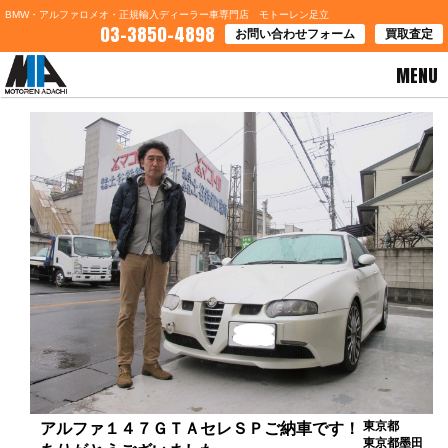
BMW・アルファロメオ・正規輸入ディーラー車専門店 モトーレン足立
03-3850-4898
お問い合わせフォーム
買取査定
MENU
HOME
>
お客様の声
> アルファ１４７ＧＴＡセレＳＰご納車です！ありがとうございました。
東京都
アルファ１４７ＧＴＡセレＳＰご納車です！
東京都墨田