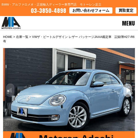
BMW・アルファロメオ・正規輸入ディーラー車専門店 モトーレン足立
03-3850-4898
お問い合わせフォーム
買取査定
MENU
HOME
>
在庫一覧
> VWザ・ビートルデザイン レザー パッケージJAAA鑑定車 記録簿H27-R6
有