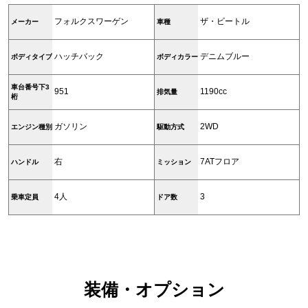
フォルクスワーゲン
ザ・ビートル
メーカー
車種
ハッチバック
デニムブルー
ボディタイプ
ボディカラー
車台番号下3
951
1190cc
排気量
桁
ガソリン
2WD
エンジン種別
駆動方式
右
7ATフロア
ハンドル
ミッション
4人
3
乗車定員
ドア数
装備・オプション