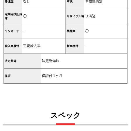
なし
車検整備無
修理歴
車検
定期点検記録
◯
リ済込
リサイクル料
簿
-
◯
ワンオーナー
禁煙車
正規輸入車
-
輸入車属性
新車物件
法定整備込
法定整備
保証付 1ヶ月
保証
スペック