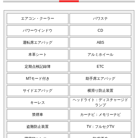
エアコン・クーラー
パワステ
パワーウインドウ
CD
運転席エアバッグ
ABS
本革シート
アルミホイール
定期点検記録簿
ETC
MTモード付き
助手席エアバッグ
サイドエアバッグ
横滑り防止装置
ヘッドライト：ディスチャージド
キーレス
ランプ
禁煙車
カーナビ：メモリーナビ
盗難防止装置
TV：フルセグTV