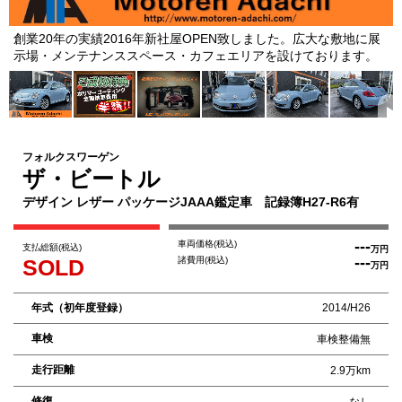
創業20年の実績2016年新社屋OPEN致しました。広大な敷地に展
示場・メンテナンススペース・カフェエリアを設けております。
フォルクスワーゲン
ザ・ビートル
デザイン レザー パッケージJAAA鑑定車 記録簿H27-R6有
---
車両価格
(税込)
支払総額
(税込)
万円
---
SOLD
諸費用
(税込)
万円
年式（初年度登録）
2014/H26
車検
車検整備無
走行距離
2.9万km
修復
なし