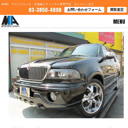
BMW・アルファロメオ・正規輸入ディーラー車専門店 モトーレン足立
03-3850-4898
お問い合わせフォーム
買取査定
MENU
HOME
>
ブログ一覧
> 鹿児島県Ｓ様 リンカーンナビゲーターご契約ありがとうございます