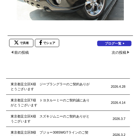
で共有
でシェア
ブログ一覧
前の投稿
次の投稿
東京都足立区K様 ジープラングラーのご契約ありが
2026.4.28
とうございます
東京都足立区T様 トヨタルーミーのご契約誠にあり
2026.4.14
がとうございます
東京都足立区K様 スズキジムニーのご契約ありがと
2026.3.7
うございます
東京都足立区B様 プジョー308SWGTラインのご契
2026.3.2