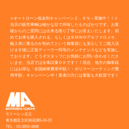
✩オートローン低金利キャンペーン２．９％～実施中！！✩
当店の販売車輌は確かな目で吟味したものばかりです。お客
様からのご質問には出来る限り丁寧にお答えいたします。初
めてお車を購入される、もしくはＢＭＷやアルファロメオ、
輸入車に乗るのが初めてという御客様にも安心してご購入頂
けます様に正規ディーラー同等のメンテナンスなどを実施し
ております。どうぞスタッフにお気軽にお問い合わせくださ
いませ。当店では全車試乗ＯＫです！！現在、地方の御客様
にはお得な「全国納車費用半額！・ポリマーコーティング費
用半額」キャンペーン中！業者の方には業販も大歓迎です！
モトーレン足立
東京都足立区南花畑5-24-33
TEL：03-3850-4898