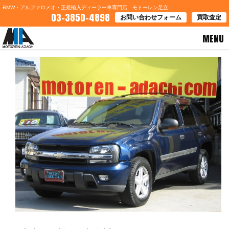
BMW・アルファロメオ・正規輸入ディーラー車専門店 モトーレン足立
03-3850-4898
お問い合わせフォーム
買取査定
MENU
HOME
>
ブログ一覧
> 青森県Ｈ様 ご契約誠にありがとうございます。