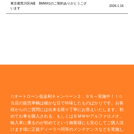
東京都荒川区A様 BMWX1のご契約ありがとうござ
2026.1.16
います
✩オートローン低金利キャンペーン２．９％～実施中！！✩
当店の販売車輌は確かな目で吟味したものばかりです。お客
様からのご質問には出来る限り丁寧にお答えいたします。初
めてお車を購入される、もしくはＢＭＷやアルファロメオ、
輸入車に乗るのが初めてという御客様にも安心してご購入頂
けます様に正規ディーラー同等のメンテナンスなどを実施し