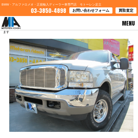
BMW・アルファロメオ・正規輸入ディーラー車専門店 モトーレン足立
03-3850-4898
お問い合わせフォーム
買取査定
MENU
HOME
>
ブログ一覧
> 青森県八戸市Ｓ様 フォードエクスカージョンご契約ありがとうござい
ます