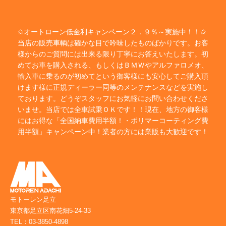
✩オートローン低金利キャンペーン２．９％～実施中！！✩
当店の販売車輌は確かな目で吟味したものばかりです。お客
様からのご質問には出来る限り丁寧にお答えいたします。初
めてお車を購入される、もしくはＢＭＷやアルファロメオ、
輸入車に乗るのが初めてという御客様にも安心してご購入頂
けます様に正規ディーラー同等のメンテナンスなどを実施し
ております。どうぞスタッフにお気軽にお問い合わせくださ
いませ。当店では全車試乗ＯＫです！！現在、地方の御客様
にはお得な「全国納車費用半額！・ポリマーコーティング費
用半額」キャンペーン中！業者の方には業販も大歓迎です！
モトーレン足立
東京都足立区南花畑5-24-33
TEL：03-3850-4898