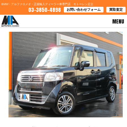
BMW・アルファロメオ・正規輸入ディーラー車専門店 モトーレン足立
03-3850-4898
お問い合わせフォーム
買取査定
MENU
HOME
>
ブログ一覧
> 長野県Ｍ様 ホンダＮ－ＢＯＸご契約ありがとうございます。