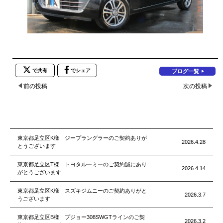
で共有
でシェア
ブログ一覧
前の投稿
次の投稿
東京都足立区K様 ジープラングラーのご契約ありが
2026.4.28
とうございます
東京都足立区T様 トヨタルーミーのご契約誠にあり
2026.4.14
がとうございます
東京都足立区K様 スズキジムニーのご契約ありがと
2026.3.7
うございます
東京都足立区B様 プジョー308SWGTラインのご契
2026.3.2