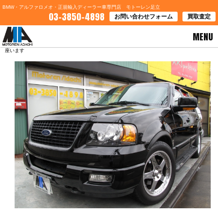
BMW・アルファロメオ・正規輸入ディーラー車専門店 モトーレン足立
03-3850-4898
お問い合わせフォーム
買取査定
MENU
HOME
>
ブログ一覧
> 福島県いわき市Ｏ様 フォードエクスペディションご契約誠に有難う御
座います