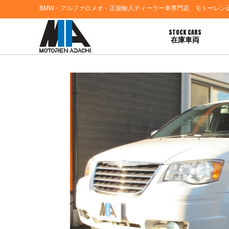
BMW・アルファロメオ・正規輸入ディーラー車専門店 モトーレン
STOCK CARS
在庫車両
HOME
>
ブログ一覧
> 福岡県福岡市Ｎ様 クライスラーグランドボイジャーご契