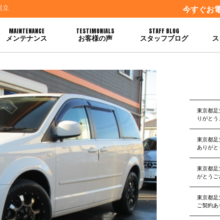
足立
今すぐお
MAINTENANCE
TESTIMONIALS
STAFF BLOG
メンテナンス
お客様の声
スタッフブログ
ス
約ありがとうございます
東京都足
りがとう
東京都足
ありがと
東京都足
がとうご
東京都足
ご契約あ