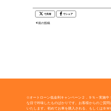
で共有
でシェア
前の投稿
✩オートローン低金利キャンペーン２．９％～実施中！
な目で吟味したものばかりです。お客様からのご質問
いたします。初めてお車を購入される、もしくはＢＭ