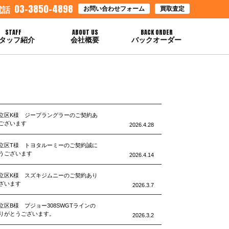
03-3850-4898
お問い合わせフォーム
買取査定
電話
STAFF
ABOUT US
BACK ORDER
タッフ紹介
会社概要
バックオーダー
立区K様 ジープラングラーのご契約あ
ございます
2026.4.28
立区T様 トヨタルーミーのご契約誠に
うございます
2026.4.14
立区K様 スズキジムニーのご契約あり
ざいます
2026.3.7
立区B様 プジョー308SWGTラインの
りがとうございます。
2026.3.2