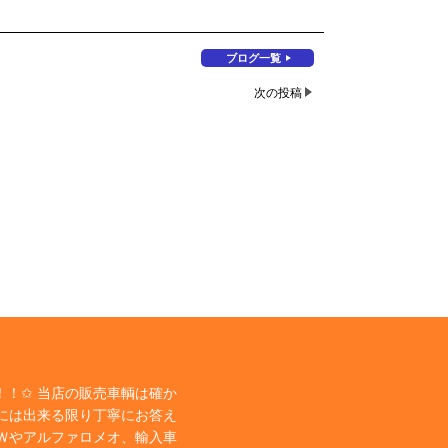
ブログ一覧
次の投稿
！✩ 当店の販売車輌は確か
には出来る限り丁寧にお答え
Ｗやアルファロメオ、輸入車