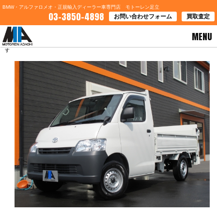
BMW・アルファロメオ・正規輸入ディーラー車専門店 モトーレン足立
03-3850-4898
お問い合わせフォーム
買取査定
MENU
HOME
>
ブログ一覧
> 神奈川県Ｉ様 タウンエーストラック ご契約誠にありがとうございま
す