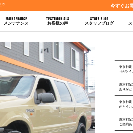
足立
今すぐお
MAINTENANCE
TESTIMONIALS
STAFF BLOG
メンテナンス
お客様の声
スタッフブログ
ス
がとうございます
東京都足
りがとう
東京都足
ありがと
東京都足
がとうご
東京都足
ご契約あ