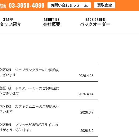
03-3850-4898
お問い合わせフォーム
買取査定
電話
STAFF
ABOUT US
BACK ORDER
タッフ紹介
会社概要
バックオーダー
立区K様 ジープラングラーのご契約あ
ございます
2026.4.28
立区T様 トヨタルーミーのご契約誠に
うございます
2026.4.14
立区K様 スズキジムニーのご契約あり
ざいます
2026.3.7
立区B様 プジョー308SWGTラインの
りがとうございます。
2026.3.2