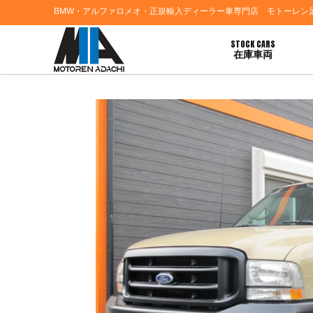
BMW・アルファロメオ・正規輸入ディーラー車専門店 モトーレン
STOCK CARS
在庫車両
HOME
>
ブログ一覧
> 神奈川県厚木市Ｙ様 フォードエクスカージョンご契約あり