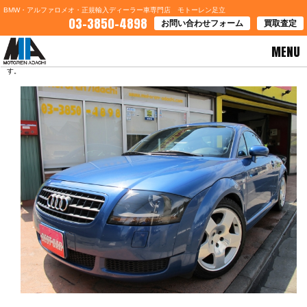
BMW・アルファロメオ・正規輸入ディーラー車専門店 モトーレン足立
03-3850-4898
お問い合わせフォーム
買取査定
MENU
HOME
>
ブログ一覧
> 東京都Ｍ様よりアウディＴＴのご契約を頂きました。有難うございま
す。