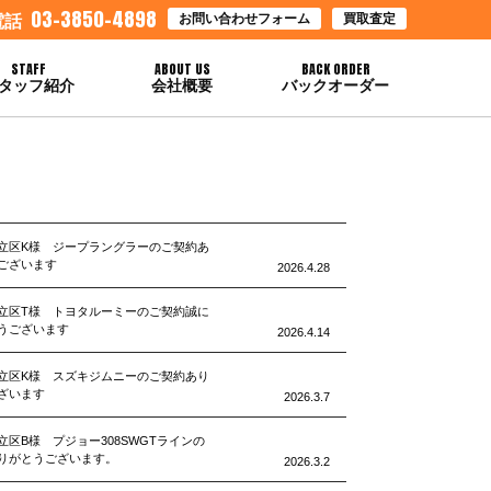
03-3850-4898
お問い合わせフォーム
買取査定
電話
STAFF
ABOUT US
BACK ORDER
タッフ紹介
会社概要
バックオーダー
立区K様 ジープラングラーのご契約あ
ございます
2026.4.28
立区T様 トヨタルーミーのご契約誠に
うございます
2026.4.14
立区K様 スズキジムニーのご契約あり
ざいます
2026.3.7
立区B様 プジョー308SWGTラインの
りがとうございます。
2026.3.2