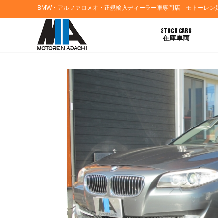
BMW・アルファロメオ・正規輸入ディーラー車専門店 モトーレン
STOCK CARS
在庫車両
HOME
>
ブログ一覧
> 東京都Ａ様 ＢＭＷ５２３ツーリングのご契約誠にありがと