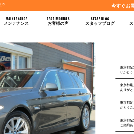
足立
今すぐお
MAINTENANCE
TESTIMONIALS
STAFF BLOG
メンテナンス
お客様の声
スタッフブログ
ス
うございます。
東京都足
りがとう
東京都足
ありがと
東京都足
がとうご
東京都足
ご契約あ