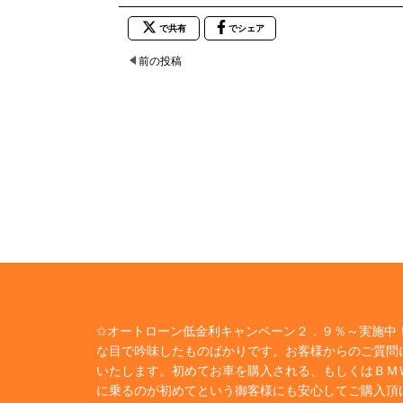
で共有
でシェア
前の投稿
✩オートローン低金利キャンペーン２．９％～実施中！
な目で吟味したものばかりです。お客様からのご質問
いたします。初めてお車を購入される、もしくはＢＭ
に乗るのが初めてという御客様にも安心してご購入頂