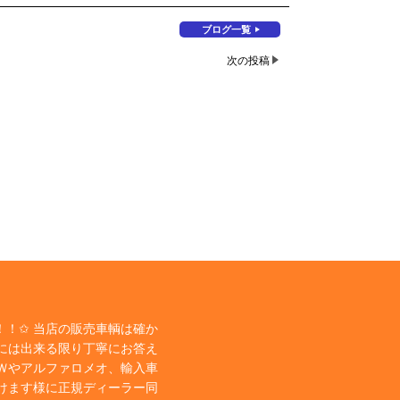
ブログ一覧
次の投稿
！✩ 当店の販売車輌は確か
には出来る限り丁寧にお答え
Ｗやアルファロメオ、輸入車
けます様に正規ディーラー同