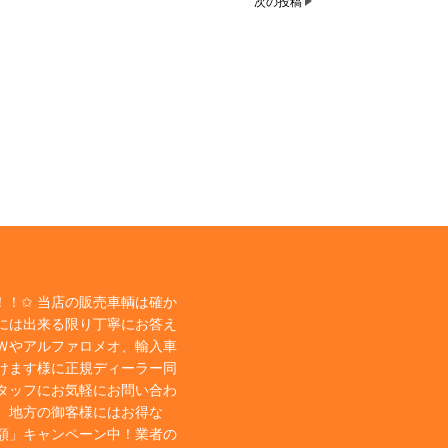
次の投稿
！✩ 当店の販売車輌は確か
には出来る限り丁寧にお答え
Ｗやアルファロメオ、輸入車
けます様に正規ディーラー同
タッフにお気軽にお問い合わ
、地方の御客様にはお得な
額」キャンペーン中！業者の