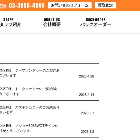
03-3850-4898
お問い合わせフォーム
買取査定
電話
STAFF
ABOUT US
BACK ORDER
タッフ紹介
会社概要
バックオーダー
立区K様 ジープラングラーのご契約あ
ございます
2026.4.28
立区T様 トヨタルーミーのご契約誠に
うございます
2026.4.14
立区K様 スズキジムニーのご契約あり
ざいます
2026.3.7
立区B様 プジョー308SWGTラインの
りがとうございます。
2026.3.2