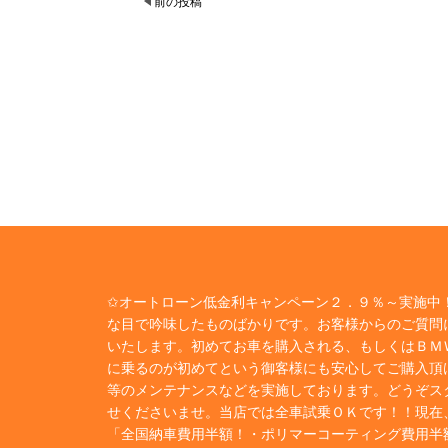
前の投稿
✩オートローン低金利キャンペーン２．９％～実施中！
な目で吟味したものばかりです。お客様からのご質問
いたします。初めてお車を購入される、もしくはＢＭ
に乗るのが初めてという御客様にも安心してご購入頂
等のメンテナンスなどを実施しております。どうぞス
せくださいませ。当店では全車試乗ＯＫです！！現在
「全国納車費用半額！・ポリマーコーティング費用半