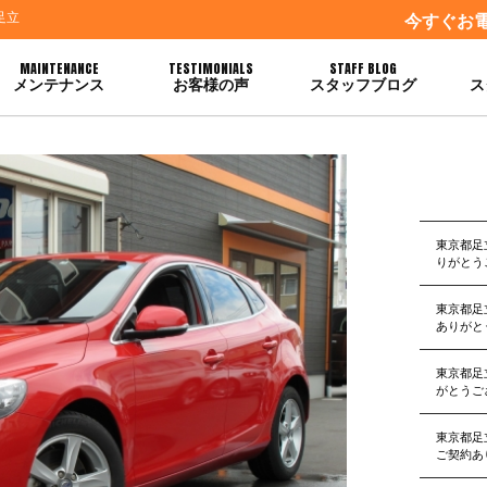
足立
今すぐお
MAINTENANCE
TESTIMONIALS
STAFF BLOG
メンテナンス
お客様の声
スタッフブログ
ス
ます
東京都足
りがとう
東京都足
ありがと
東京都足
がとうご
東京都足
ご契約あ