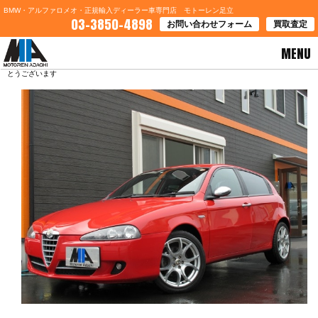
BMW・アルファロメオ・正規輸入ディーラー車専門店 モトーレン足立
03-3850-4898
お問い合わせフォーム
買取査定
MENU
HOME
>
ブログ一覧
> 東京都Ａ様 アルファロメオ１４７スポルティーバⅡご契約誠にありが
とうございます