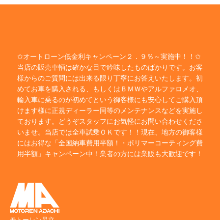
✩オートローン低金利キャンペーン２．９％～実施中！！✩
当店の販売車輌は確かな目で吟味したものばかりです。お客
様からのご質問には出来る限り丁寧にお答えいたします。初
めてお車を購入される、もしくはＢＭＷやアルファロメオ、
輸入車に乗るのが初めてという御客様にも安心してご購入頂
けます様に正規ディーラー同等のメンテナンスなどを実施し
ております。どうぞスタッフにお気軽にお問い合わせくださ
いませ。当店では全車試乗ＯＫです！！現在、地方の御客様
にはお得な「全国納車費用半額！・ポリマーコーティング費
用半額」キャンペーン中！業者の方には業販も大歓迎です！
モトーレン足立