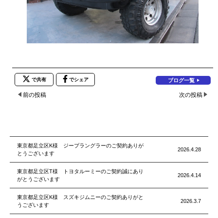
で共有
でシェア
ブログ一覧
前の投稿
次の投稿
東京都足立区K様 ジープラングラーのご契約ありが
2026.4.28
とうございます
東京都足立区T様 トヨタルーミーのご契約誠にあり
2026.4.14
がとうございます
東京都足立区K様 スズキジムニーのご契約ありがと
2026.3.7
うございます