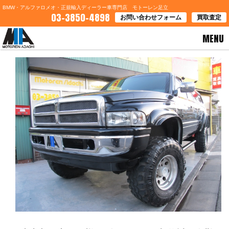
BMW・アルファロメオ・正規輸入ディーラー車専門店 モトーレン足立
03-3850-4898
お問い合わせフォーム
買取査定
MENU
HOME
>
ブログ一覧
> 東京都足立区Ｓ様 ダッジラムご契約誠に有難う御座います