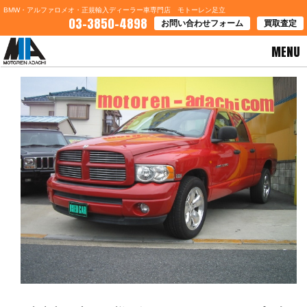
BMW・アルファロメオ・正規輸入ディーラー車専門店 モトーレン足立
03-3850-4898
お問い合わせフォーム
買取査定
MENU
HOME
>
ブログ一覧
> 東京都足立区Ａ様 ダッジラムピックアップご契約ありがとうございます