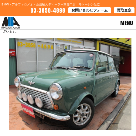
BMW・アルファロメオ・正規輸入ディーラー車専門店 モトーレン足立
03-3850-4898
お問い合わせフォーム
買取査定
MENU
HOME
>
ブログ一覧
> 東京都足立区のＦ様よりローバーミニのご契約を頂きました。有難うご
ざいます。