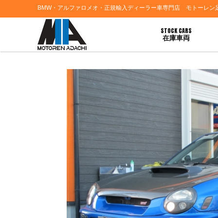
BMW・アルファロメオ・正規輸入ディーラー車専門店 モトーレン
STOCK CARS
在庫車両
HOME
>
ブログ一覧
> 東京都葛飾区Ｅ様 スバルインプレッサーのご契約ありがと