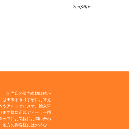
次の投稿
！✩ 当店の販売車輌は確か
には出来る限り丁寧にお答え
Ｗやアルファロメオ、輸入車
けます様に正規ディーラー同
タッフにお気軽にお問い合わ
、地方の御客様にはお得な