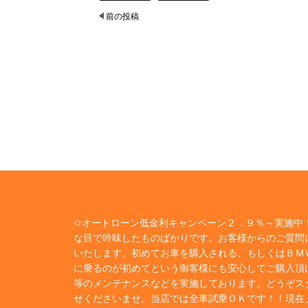
前の投稿
✩オートローン低金利キャンペーン２．９％～実施中！
な目で吟味したものばかりです。お客様からのご質問
いたします。初めてお車を購入される、もしくはＢＭ
に乗るのが初めてという御客様にも安心してご購入頂
等のメンテナンスなどを実施しております。どうぞス
せくださいませ。当店では全車試乗ＯＫです！！現在