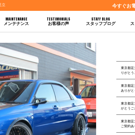
足立
今すぐお
MAINTENANCE
TESTIMONIALS
STAFF BLOG
メンテナンス
お客様の声
スタッフブログ
ス
うございます
東京都足
りがとう
東京都足
ありがと
東京都足
がとうご
東京都足
ご契約あ