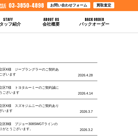
03-3850-4898
お問い合わせフォーム
買取査定
電話
STAFF
ABOUT US
BACK ORDER
タッフ紹介
会社概要
バックオーダー
立区K様 ジープラングラーのご契約あ
ございます
2026.4.28
立区T様 トヨタルーミーのご契約誠に
うございます
2026.4.14
立区K様 スズキジムニーのご契約あり
ざいます
2026.3.7
立区B様 プジョー308SWGTラインの
りがとうございます。
2026.3.2