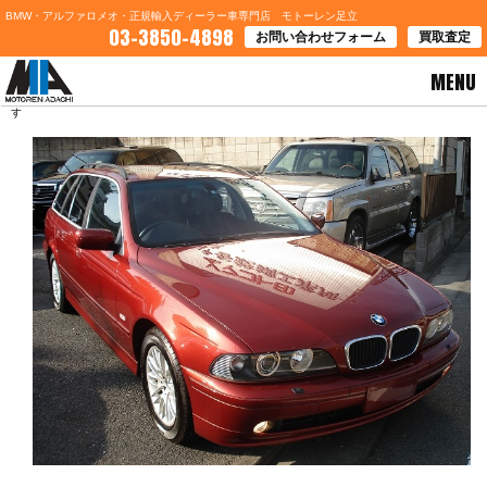
BMW・アルファロメオ・正規輸入ディーラー車専門店 モトーレン足立
03-3850-4898
お問い合わせフォーム
買取査定
MENU
HOME
>
ブログ一覧
> 東京都荒川区Ｕ様、５３０ツーリングのご契約誠にありがとうございま
す