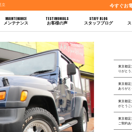
足立
今すぐお
MAINTENANCE
TESTIMONIALS
STAFF BLOG
メンテナンス
お客様の声
スタッフブログ
ス
座います
東京都足
りがとう
東京都足
ありがと
東京都足
がとうご
東京都足
ご契約あ