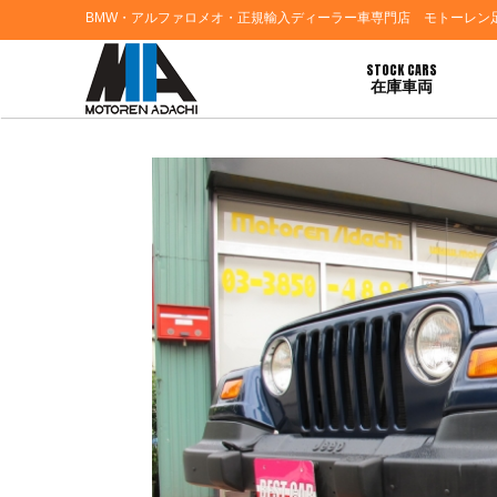
BMW・アルファロメオ・正規輸入ディーラー車専門店 モトーレン
STOCK CARS
在庫車両
HOME
>
ブログ一覧
> 東京都練馬区Ｆ様 ジープラングラーご契約誠に有り難う御