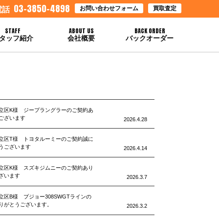
03-3850-4898
お問い合わせフォーム
買取査定
電話
STAFF
ABOUT US
BACK ORDER
タッフ紹介
会社概要
バックオーダー
立区K様 ジープラングラーのご契約あ
ございます
2026.4.28
立区T様 トヨタルーミーのご契約誠に
うございます
2026.4.14
立区K様 スズキジムニーのご契約あり
ざいます
2026.3.7
立区B様 プジョー308SWGTラインの
りがとうございます。
2026.3.2