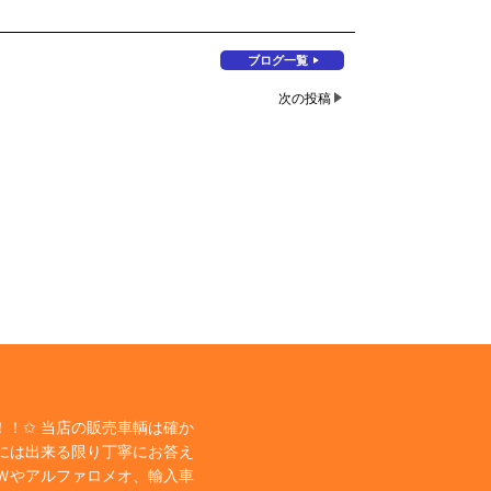
ブログ一覧
次の投稿
！✩ 当店の販売車輌は確か
には出来る限り丁寧にお答え
Ｗやアルファロメオ、輸入車