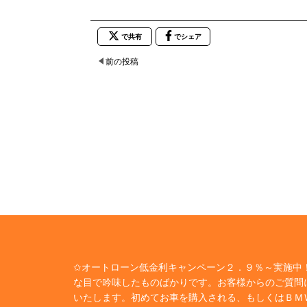
で共有
でシェア
前の投稿
✩オートローン低金利キャンペーン２．９％～実施中！
な目で吟味したものばかりです。お客様からのご質問
いたします。初めてお車を購入される、もしくはＢＭ